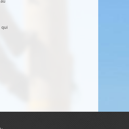
 au
s
qui