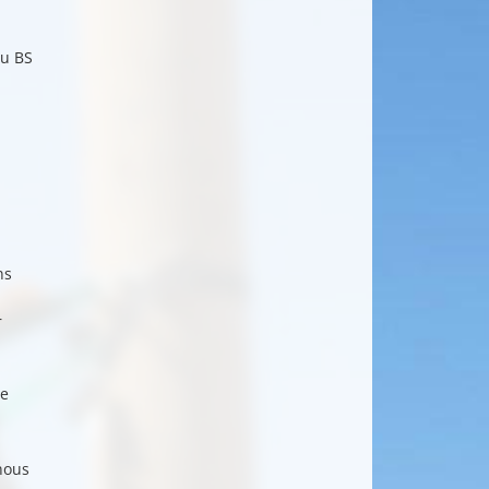
du BS
n
ns
r
re
nous