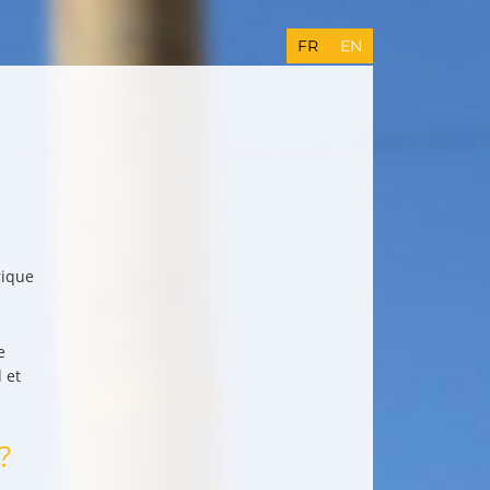
FR
EN
rique
e
 et
?