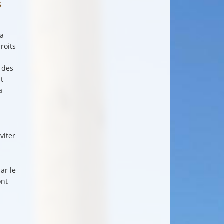
s
a
roits
 des
t
a
viter
ar le
ont