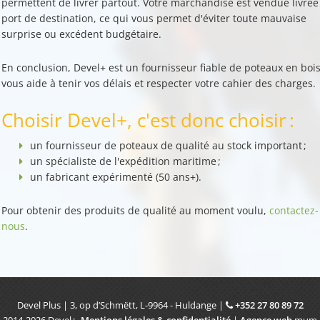
permettent de livrer partout. Votre
marchandise est vendue livrée
port de destination
, ce qui vous permet d'éviter toute mauvaise
surprise ou excédent budgétaire.
En conclusion, Devel+ est un
fournisseur fiable de poteaux en boi
vous aide à
tenir vos délais
et
respecter votre cahier des charges
.
Choisir Devel+, c'est donc choisir :
un fournisseur de
poteaux de qualité
au stock important ;
un
spécialiste de l'expédition maritime ;
un
fabricant expérimenté
(50 ans+).
Pour obtenir des produits de qualité au moment voulu,
contactez-
nous
.
Devel Plus
|
3, op d’Schmëtt
,
L-9964
-
Huldange
|
+352 27 80 89 72